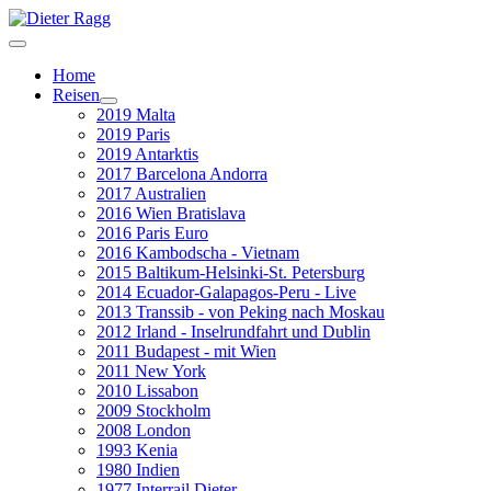
Home
Reisen
2019 Malta
2019 Paris
2019 Antarktis
2017 Barcelona Andorra
2017 Australien
2016 Wien Bratislava
2016 Paris Euro
2016 Kambodscha - Vietnam
2015 Baltikum-Helsinki-St. Petersburg
2014 Ecuador-Galapagos-Peru - Live
2013 Transsib - von Peking nach Moskau
2012 Irland - Inselrundfahrt und Dublin
2011 Budapest - mit Wien
2011 New York
2010 Lissabon
2009 Stockholm
2008 London
1993 Kenia
1980 Indien
1977 Interrail Dieter