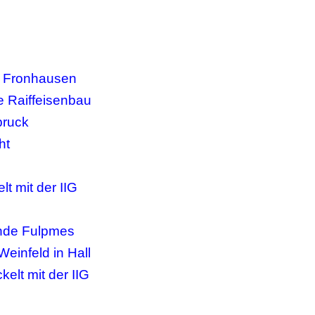
- Fronhausen
ie Raiffeisenbau
bruck
ht
t mit der IIG
nde Fulpmes
einfeld in Hall
elt mit der IIG