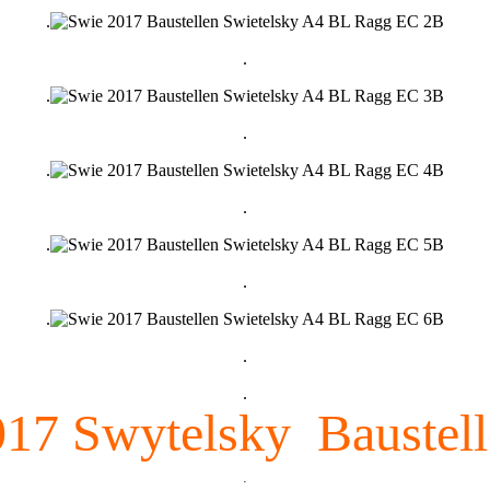
.
.
.
.
.
.
.
.
.
.
.
017 Swytelsky Baustell
.