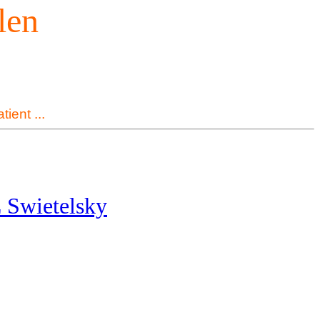
len
ient ...
 Swietelsky