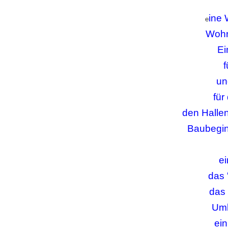
ine 
e
Wohn
Ei
un
für
den Hallen
Baubegin
ei
das 
das 
Umb
ei