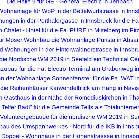
Die Halle 9 für GE - General Electric in Jenbach
Wohnanlage für WoP in der Bettelwurfstrasse in Inn
ungen in der Perthalergasse in Innsbruck für die Fa
n Chalet - Hotel für die Fa. PURE in Mittelberg im Pitz
für Moser Wohnbau die Wohnanlage Purista in Absa
d Wohnungen in der Hinterwaldnerstrasse in Innsbr
 die Nordische WM 2019 in Seefeld ein Technical Ce
zubau für die Fa. Electro Terminal am Grabenweg i
n der Wohnanlage Sonnenfenster für die Fa. WAT i
die Reihenhäuser Karwendelblick am Hang in Navis
n Gasthaus in der Nähe der Romediuskirchen in Th
"Telfer Badl" für die Gemeinde Telfs als Totaluntern
Volunteergebäude für die nordische WM 2019 in Se
au des Umspannwerkes - Nord für die IKB in Innsb
n Doppel - Wohnhaus in der Höhenstrassse in Innsbr