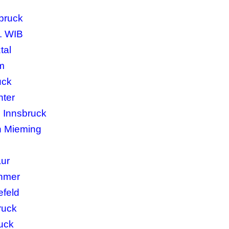
sbruck
. WIB
tal
m
uck
nter
n Innsbruck
n Mieming
aur
ehmer
efeld
ruck
uck