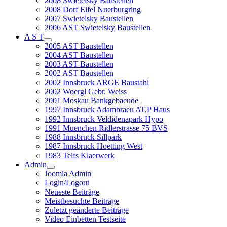
2008 Swietelsky Baustellen
2008 Dorf Eifel Nuerburgring
2007 Swietelsky Baustellen
2006 AST Swietelsky Baustellen
A S T
2005 AST Baustellen
2004 AST Baustellen
2003 AST Baustellen
2002 AST Baustellen
2002 Innsbruck ARGE Baustahl
2002 Woergl Gebr. Weiss
2001 Moskau Bankgebaeude
1997 Innsbruck Adambraeu AT.P Haus
1992 Innsbruck Veldidenapark Hypo
1991 Muenchen Ridlerstrasse 75 BVS
1988 Innsbruck Sillpark
1987 Innsbruck Hoetting West
1983 Telfs Klaerwerk
Admin
Joomla Admin
Login/Logout
Neueste Beiträge
Meistbesuchte Beiträge
Zuletzt geänderte Beiträge
Video Einbetten Testseite