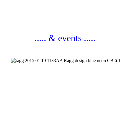
..... & events .....