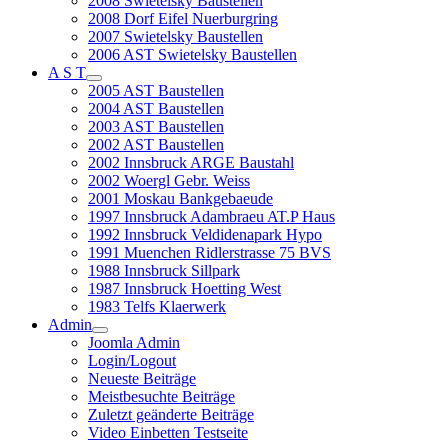
2008 Swietelsky Baustellen
2008 Dorf Eifel Nuerburgring
2007 Swietelsky Baustellen
2006 AST Swietelsky Baustellen
A S T
2005 AST Baustellen
2004 AST Baustellen
2003 AST Baustellen
2002 AST Baustellen
2002 Innsbruck ARGE Baustahl
2002 Woergl Gebr. Weiss
2001 Moskau Bankgebaeude
1997 Innsbruck Adambraeu AT.P Haus
1992 Innsbruck Veldidenapark Hypo
1991 Muenchen Ridlerstrasse 75 BVS
1988 Innsbruck Sillpark
1987 Innsbruck Hoetting West
1983 Telfs Klaerwerk
Admin
Joomla Admin
Login/Logout
Neueste Beiträge
Meistbesuchte Beiträge
Zuletzt geänderte Beiträge
Video Einbetten Testseite