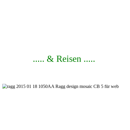
..... & Reisen .....