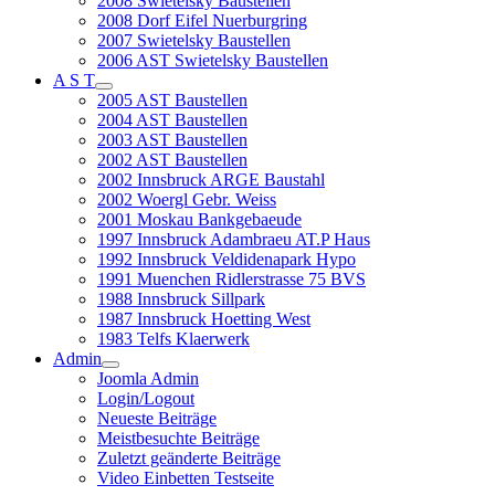
2008 Swietelsky Baustellen
2008 Dorf Eifel Nuerburgring
2007 Swietelsky Baustellen
2006 AST Swietelsky Baustellen
A S T
2005 AST Baustellen
2004 AST Baustellen
2003 AST Baustellen
2002 AST Baustellen
2002 Innsbruck ARGE Baustahl
2002 Woergl Gebr. Weiss
2001 Moskau Bankgebaeude
1997 Innsbruck Adambraeu AT.P Haus
1992 Innsbruck Veldidenapark Hypo
1991 Muenchen Ridlerstrasse 75 BVS
1988 Innsbruck Sillpark
1987 Innsbruck Hoetting West
1983 Telfs Klaerwerk
Admin
Joomla Admin
Login/Logout
Neueste Beiträge
Meistbesuchte Beiträge
Zuletzt geänderte Beiträge
Video Einbetten Testseite