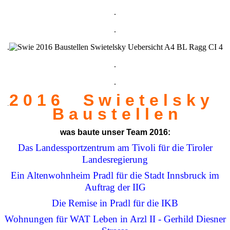
.
.
.
.
.
2 0 1 6 S w i e t e l s k y
.
B a u s t e l l e n
was baute unser Team 2016:
Das Landessportzentrum am Tivoli für die Tiroler
Landesregierung
Ein Altenwohnheim Pradl für die Stadt Innsbruck im
Auftrag der IIG
Die Remise in Pradl für die IKB
Wohnungen für WAT Leben in Arzl II - Gerhild Diesner