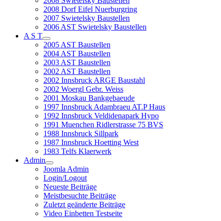
2008 Swietelsky Baustellen
2008 Dorf Eifel Nuerburgring
2007 Swietelsky Baustellen
2006 AST Swietelsky Baustellen
A S T
2005 AST Baustellen
2004 AST Baustellen
2003 AST Baustellen
2002 AST Baustellen
2002 Innsbruck ARGE Baustahl
2002 Woergl Gebr. Weiss
2001 Moskau Bankgebaeude
1997 Innsbruck Adambraeu AT.P Haus
1992 Innsbruck Veldidenapark Hypo
1991 Muenchen Ridlerstrasse 75 BVS
1988 Innsbruck Sillpark
1987 Innsbruck Hoetting West
1983 Telfs Klaerwerk
Admin
Joomla Admin
Login/Logout
Neueste Beiträge
Meistbesuchte Beiträge
Zuletzt geänderte Beiträge
Video Einbetten Testseite