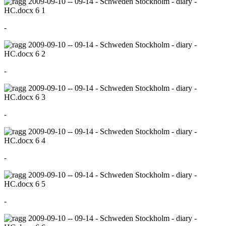
-
-
-
-
-