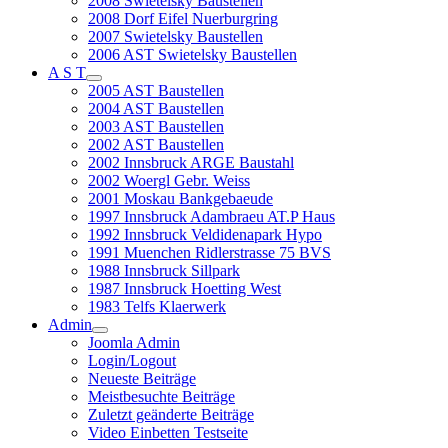
2008 Swietelsky Baustellen
2008 Dorf Eifel Nuerburgring
2007 Swietelsky Baustellen
2006 AST Swietelsky Baustellen
A S T
2005 AST Baustellen
2004 AST Baustellen
2003 AST Baustellen
2002 AST Baustellen
2002 Innsbruck ARGE Baustahl
2002 Woergl Gebr. Weiss
2001 Moskau Bankgebaeude
1997 Innsbruck Adambraeu AT.P Haus
1992 Innsbruck Veldidenapark Hypo
1991 Muenchen Ridlerstrasse 75 BVS
1988 Innsbruck Sillpark
1987 Innsbruck Hoetting West
1983 Telfs Klaerwerk
Admin
Joomla Admin
Login/Logout
Neueste Beiträge
Meistbesuchte Beiträge
Zuletzt geänderte Beiträge
Video Einbetten Testseite